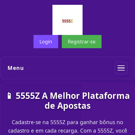
Login
Registrar-se
Menu
📱 5555Z A Melhor Plataforma
de Apostas
Cadastre-se na 5555Z para ganhar bônus no
cadastro e em cada recarga. Com a 5555Z, você