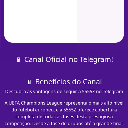
📱 Canal Oficial no Telegram!
📱 Benefícios do Canal
Descubra as vantagens de seguir a 5555Z no Telegram
A UEFA Champions League representa o mais alto nível
do futebol europeu, e a 5555Z oferece cobertura
completa de todas as fases desta prestigiosa
competição. Desde a fase de grupos até a grande final,