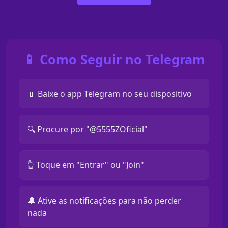
📱 Como Seguir no Telegram
📱 Baixe o app Telegram no seu dispositivo
🔍 Procure por "@5555ZOficial"
👆 Toque em "Entrar" ou "Join"
🔔 Ative as notificações para não perder
nada