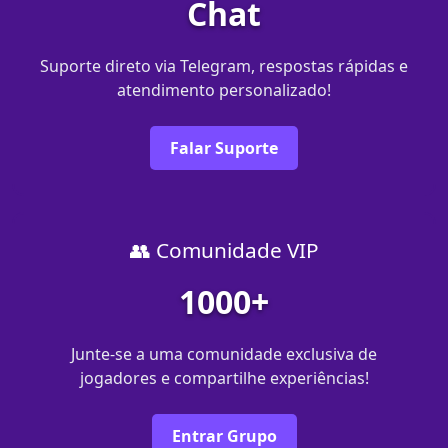
Chat
Suporte direto via Telegram, respostas rápidas e
atendimento personalizado!
Falar Suporte
👥 Comunidade VIP
1000+
Junte-se a uma comunidade exclusiva de
jogadores e compartilhe experiências!
Entrar Grupo