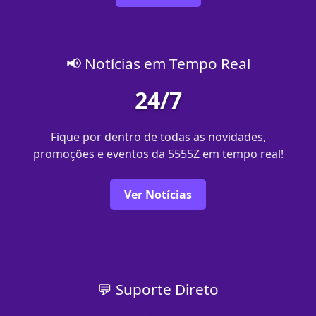
📢 Notícias em Tempo Real
24/7
Fique por dentro de todas as novidades,
promoções e eventos da 5555Z em tempo real!
Ver Notícias
💬 Suporte Direto