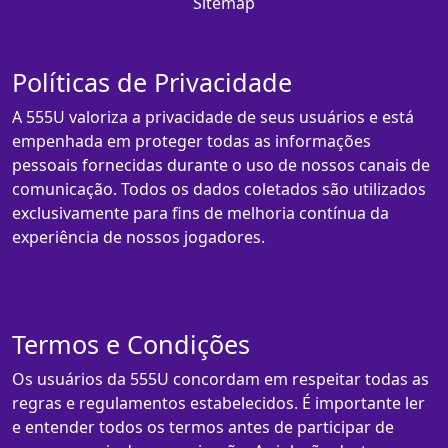
Sitemap
Políticas de Privacidade
A 555U valoriza a privacidade de seus usuários e está
empenhada em proteger todas as informações
pessoais fornecidas durante o uso de nossos canais de
comunicação. Todos os dados coletados são utilizados
exclusivamente para fins de melhoria contínua da
experiência de nossos jogadores.
Termos e Condições
Os usuários da 555U concordam em respeitar todas as
regras e regulamentos estabelecidos. É importante ler
e entender todos os termos antes de participar de