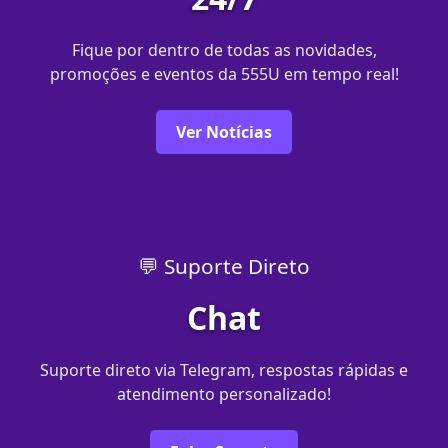
Fique por dentro de todas as novidades,
promoções e eventos da 555U em tempo real!
Ver Notícias
💬 Suporte Direto
Chat
Suporte direto via Telegram, respostas rápidas e
atendimento personalizado!