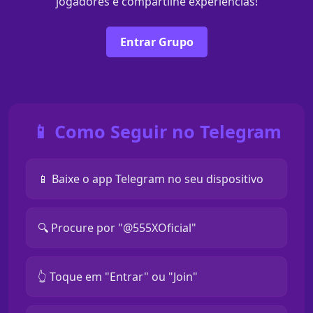
jogadores e compartilhe experiências!
Entrar Grupo
📱 Como Seguir no Telegram
📱 Baixe o app Telegram no seu dispositivo
🔍 Procure por "@555XOficial"
👆 Toque em "Entrar" ou "Join"