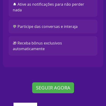
🔔 Ative as notificações para não perder
nada
💬 Participe das conversas e interaja
🎁 Receba bônus exclusivos
automaticamente
SEGUIR AGORA