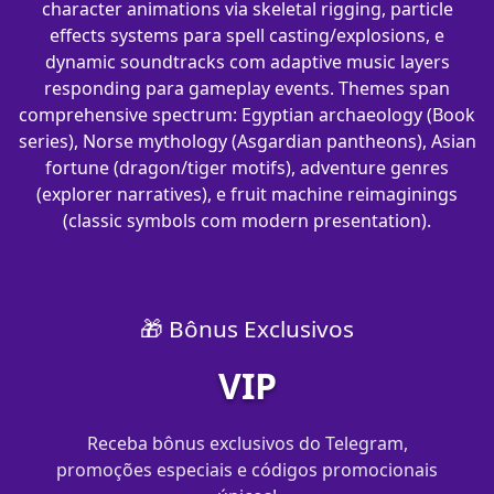
character animations via skeletal rigging, particle
effects systems para spell casting/explosions, e
dynamic soundtracks com adaptive music layers
responding para gameplay events. Themes span
comprehensive spectrum: Egyptian archaeology (Book
series), Norse mythology (Asgardian pantheons), Asian
fortune (dragon/tiger motifs), adventure genres
(explorer narratives), e fruit machine reimaginings
(classic symbols com modern presentation).
🎁 Bônus Exclusivos
VIP
Receba bônus exclusivos do Telegram,
promoções especiais e códigos promocionais