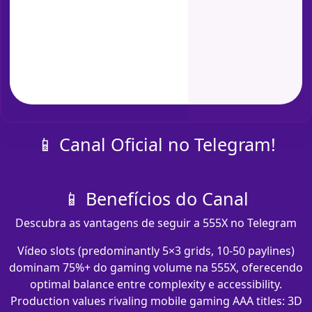
📱 Canal Oficial no Telegram!
📱 Benefícios do Canal
Descubra as vantagens de seguir a 555X no Telegram
Vídeo slots (predominantly 5×3 grids, 10-50 paylines)
dominam 75%+ do gaming volume na 555X, oferecendo
optimal balance entre complexity e accessibility.
Production values rivaling mobile gaming AAA titles: 3D