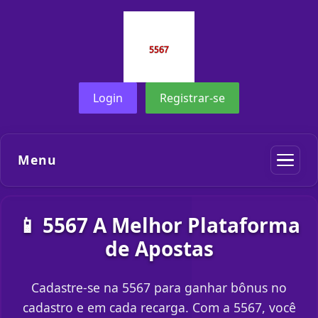
Login
Registrar-se
Menu
📱 5567 A Melhor Plataforma
de Apostas
Cadastre-se na 5567 para ganhar bônus no
cadastro e em cada recarga. Com a 5567, você