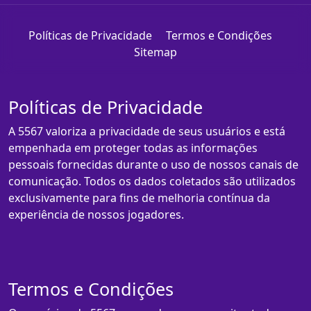
Políticas de Privacidade
Termos e Condições
Sitemap
Políticas de Privacidade
A 5567 valoriza a privacidade de seus usuários e está
empenhada em proteger todas as informações
pessoais fornecidas durante o uso de nossos canais de
comunicação. Todos os dados coletados são utilizados
exclusivamente para fins de melhoria contínua da
experiência de nossos jogadores.
Termos e Condições