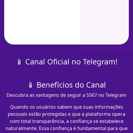
📱 Canal Oficial no Telegram!
📱 Benefícios do Canal
Descubra as vantagens de seguir a 5567 no Telegram
Quando os usuários sabem que suas informações
pessoais estão protegidas e que a plataforma opera
com total transparência, a confiança se estabelece
naturalmente. Essa confiança é fundamental para que