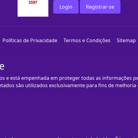
Login
Registrar-se
Políticas de Privacidade
Termos e Condições
Sitemap
de
rios e está empenhada em proteger todas as informações p
tados são utilizados exclusivamente para fins de melhoria