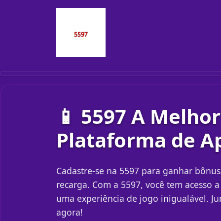
📱 5597 A Melhor
Plataforma de A
Cadastre-se na 5597 para ganhar bônus
recarga. Com a 5597, você tem acesso a
uma experiência de jogo inigualável. J
agora!