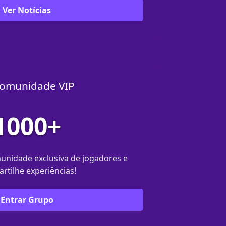
Ver Notícias
Comunidade VIP
1000+
unidade exclusiva de jogadores e
rtilhe experiências!
Entrar Grupo