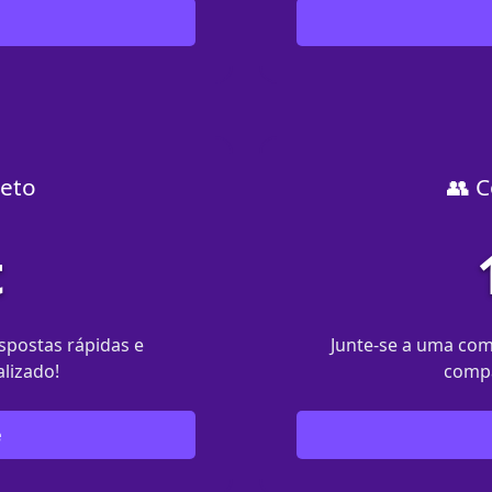
reto
👥 
t
espostas rápidas e
Junte-se a uma com
lizado!
compa
e