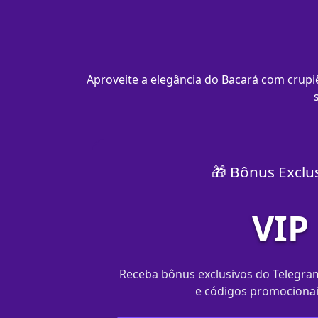
Aproveite a elegância do Bacará com crupi
🎁 Bônus Exclu
VIP
Receba bônus exclusivos do Telegra
e códigos promocionai