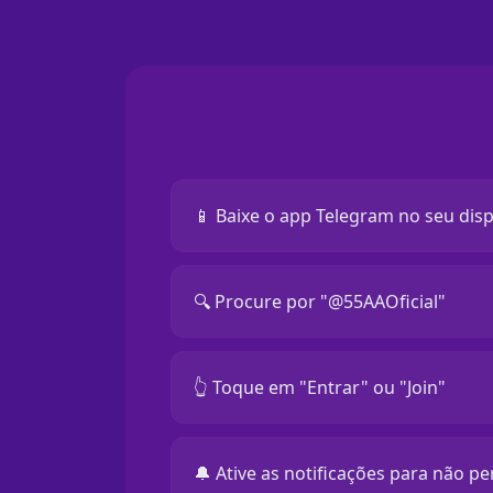
📱 Baixe o app Telegram no seu disp
🔍 Procure por "@55AAOficial"
👆 Toque em "Entrar" ou "Join"
🔔 Ative as notificações para não p