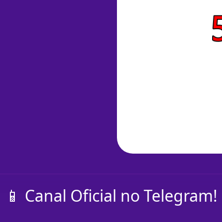
📱 Canal Oficial no Telegram!