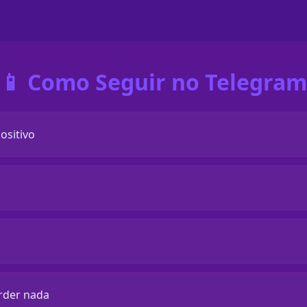
📱 Como Seguir no Telegram
ositivo
erder nada