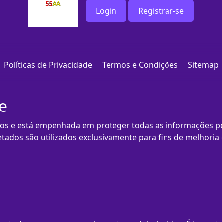
Login
Registrar-se
Políticas de Privacidade
Termos e Condições
Sitemap
de
rios e está empenhada em proteger todas as informações p
tados são utilizados exclusivamente para fins de melhoria