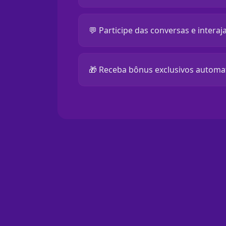
💬 Participe das conversas e interaj
🎁 Receba bônus exclusivos autom