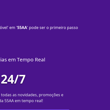
óvel' em '
55AA
' pode ser o primeiro passo
cias em Tempo Real
24/7
e todas as novidades, promoções e
da 55AA em tempo real!