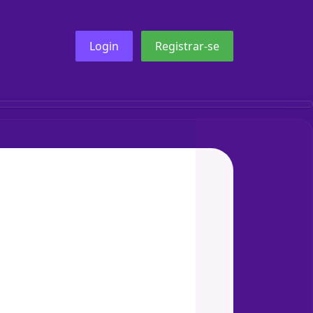
Login
Registrar-se