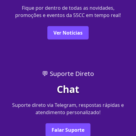
Fique por dentro de todas as novidades,
promoções e eventos da 55CC em tempo real!
Ver Notícias
💬 Suporte Direto
Chat
Suporte direto via Telegram, respostas rápidas e
atendimento personalizado!
Falar Suporte