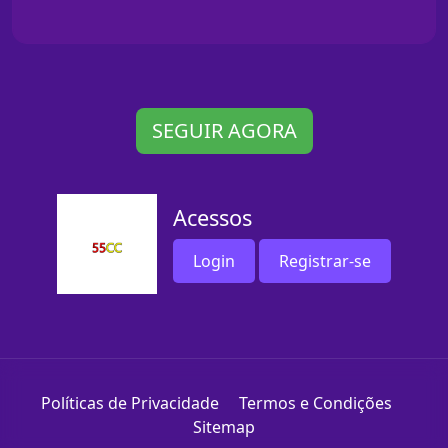
SEGUIR AGORA
Acessos
Login
Registrar-se
Políticas de Privacidade
Termos e Condições
Sitemap