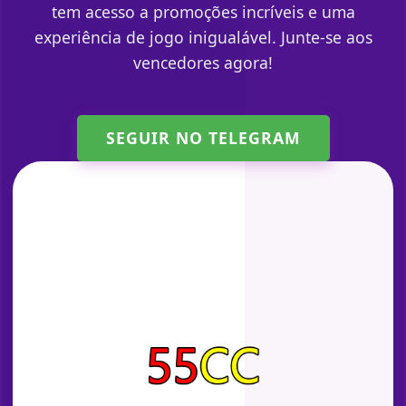
tem acesso a promoções incríveis e uma
experiência de jogo inigualável. Junte-se aos
vencedores agora!
SEGUIR NO TELEGRAM