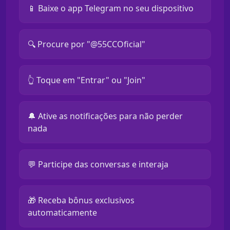
📱 Baixe o app Telegram no seu dispositivo
🔍 Procure por "@55CCOficial"
👆 Toque em "Entrar" ou "Join"
🔔 Ative as notificações para não perder
nada
💬 Participe das conversas e interaja
🎁 Receba bônus exclusivos
automaticamente