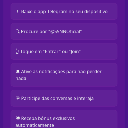
📱 Baixe o app Telegram no seu dispositivo
🔍 Procure por "@55NNOficial"
👆 Toque em "Entrar" ou "Join"
🔔 Ative as notificações para não perder
nada
💬 Participe das conversas e interaja
🎁 Receba bônus exclusivos
automaticamente