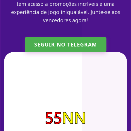
tem acesso a promoções incríveis e uma
experiência de jogo inigualável. Junte-se aos
vencedores agora!
SEGUIR NO TELEGRAM