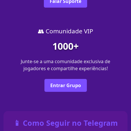
Falar Suporte
👥 Comunidade VIP
1000+
Junte-se a uma comunidade exclusiva de
jogadores e compartilhe experiências!
Entrar Grupo
📱 Como Seguir no Telegram