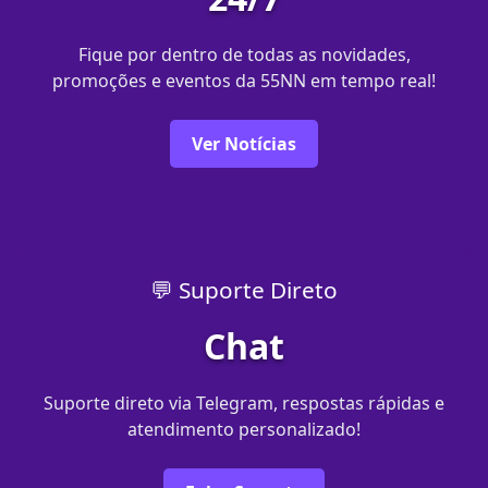
Fique por dentro de todas as novidades,
promoções e eventos da 55NN em tempo real!
Ver Notícias
💬 Suporte Direto
Chat
Suporte direto via Telegram, respostas rápidas e
atendimento personalizado!