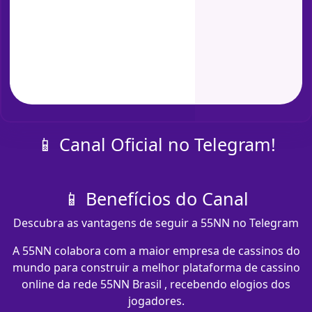
📱 Canal Oficial no Telegram!
📱 Benefícios do Canal
Descubra as vantagens de seguir a 55NN no Telegram
A 55NN colabora com a maior empresa de cassinos do
mundo para construir a melhor plataforma de cassino
online da rede 55NN Brasil , recebendo elogios dos
jogadores.