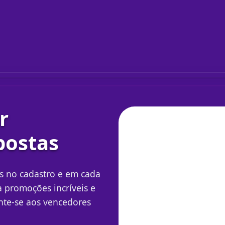
r
postas
s no cadastro e em cada
 promoções incríveis e
unte-se aos vencedores