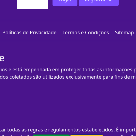
Políticas de Privacidade
Termos e Condições
Sitemap
de
ários e está empenhada em proteger todas as informações p
os coletados são utilizados exclusivamente para fins de m
r todas as regras e regulamentos estabelecidos. É importa