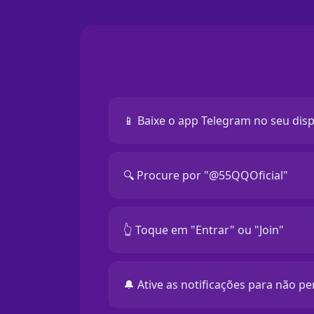
📱 Baixe o app Telegram no seu disp
🔍 Procure por "@55QQOficial"
👆 Toque em "Entrar" ou "Join"
🔔 Ative as notificações para não p