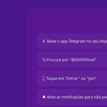
📱 Baixe o app Telegram no seu disp
🔍 Procure por "@55XXOficial"
👆 Toque em "Entrar" ou "Join"
🔔 Ative as notificações para não p