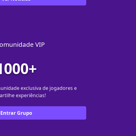
Comunidade VIP
1000+
unidade exclusiva de jogadores e
rtilhe experiências!
Entrar Grupo