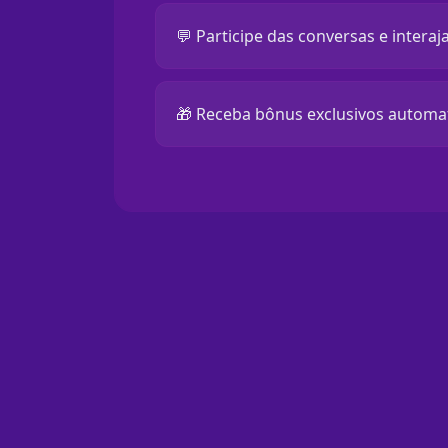
💬 Participe das conversas e interaj
🎁 Receba bônus exclusivos autom