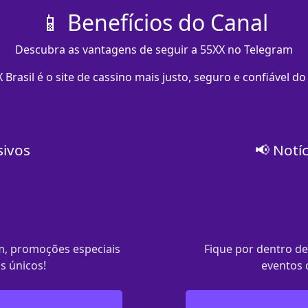
📱 Benefícios do Canal
Descubra as vantagens de seguir a 55XX no Telegram
 Brasil é o site de cassino mais justo, seguro e confiável do 
sivos
📢 Notí
m, promoções especiais
Fique por dentro d
s únicos!
eventos 