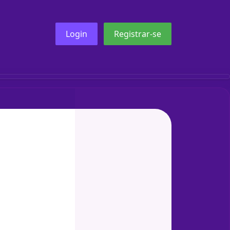
Login
Registrar-se