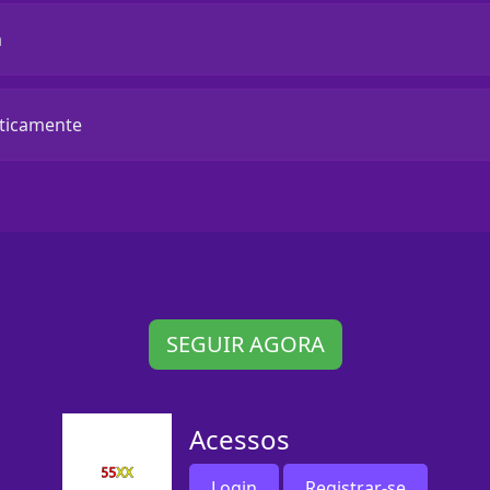
a
aticamente
SEGUIR AGORA
Acessos
Login
Registrar-se