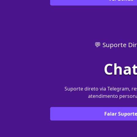
💬 Suporte Di
Cha
Suporte direto via Telegram, r
atendimento persona
Falar Suport