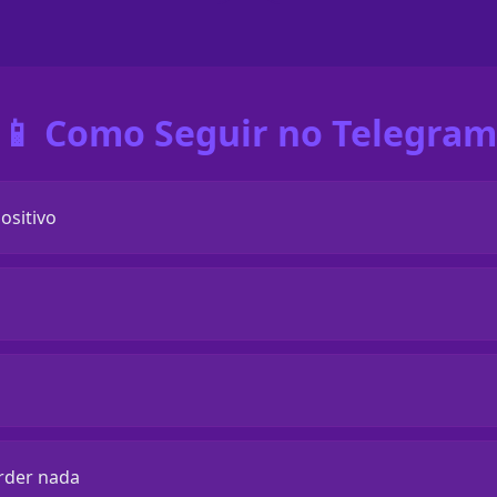
📱 Como Seguir no Telegram
ositivo
erder nada