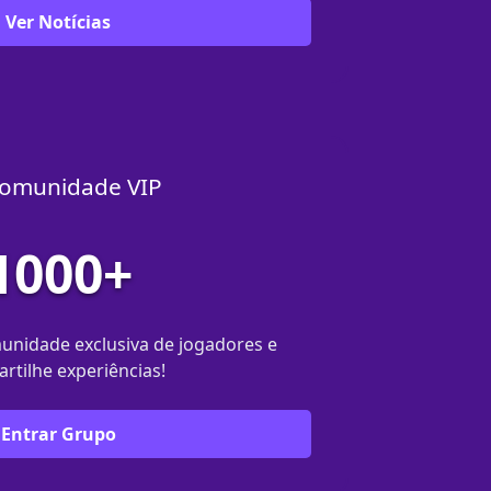
Ver Notícias
Comunidade VIP
1000+
unidade exclusiva de jogadores e
rtilhe experiências!
Entrar Grupo