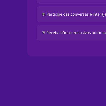
💬 Participe das conversas e interaj
🎁 Receba bônus exclusivos autom