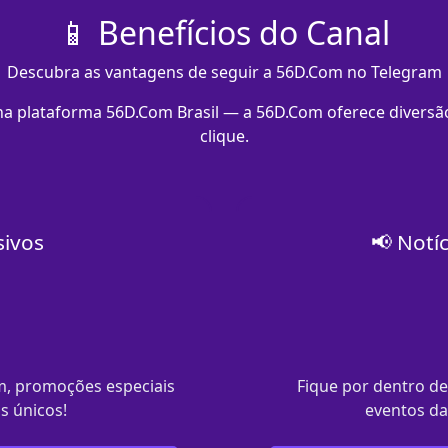
📱 Benefícios do Canal
Descubra as vantagens de seguir a 56D.Com no Telegram
 na plataforma 56D.Com Brasil — a 56D.Com oferece diversã
clique.
sivos
📢 Notí
m, promoções especiais
Fique por dentro d
s únicos!
eventos da