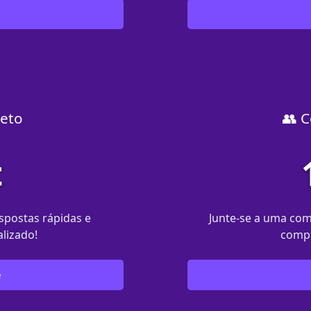
reto
👥 
t
espostas rápidas e
Junte-se a uma com
lizado!
compa
e