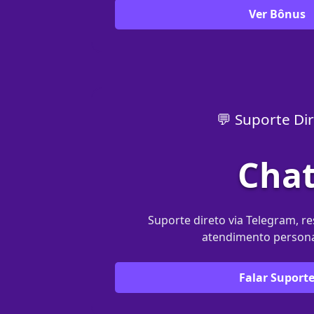
Ver Bônus
💬 Suporte Di
Cha
Suporte direto via Telegram, r
atendimento persona
Falar Suport