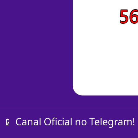
📱 Canal Oficial no Telegram!