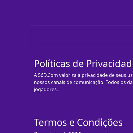
Políticas de Privacida
A 56D.Com valoriza a privacidade de seus 
nossos canais de comunicação. Todos os dad
jogadores.
Termos e Condições