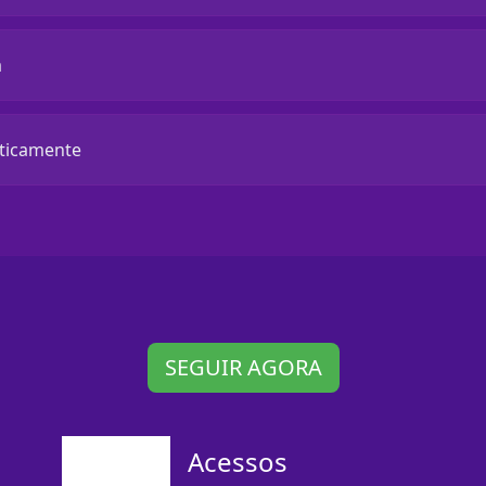
a
aticamente
SEGUIR AGORA
Acessos