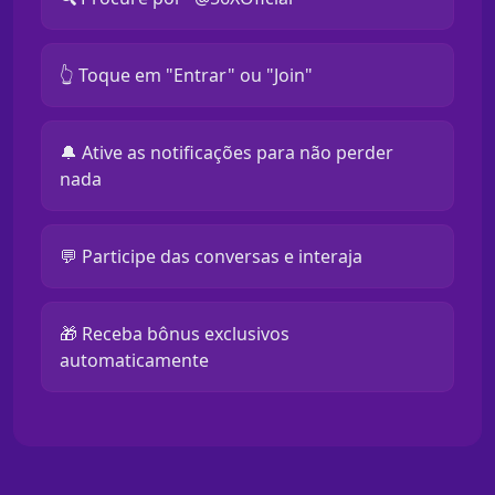
👆 Toque em "Entrar" ou "Join"
🔔 Ative as notificações para não perder
nada
💬 Participe das conversas e interaja
🎁 Receba bônus exclusivos
automaticamente