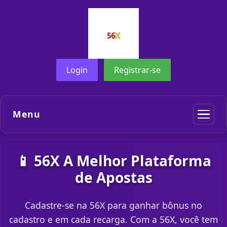
Login
Registrar-se
Menu
📱 56X A Melhor Plataforma
de Apostas
Cadastre-se na 56X para ganhar bônus no
cadastro e em cada recarga. Com a 56X, você tem