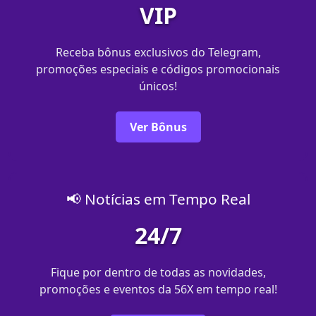
VIP
Receba bônus exclusivos do Telegram,
promoções especiais e códigos promocionais
únicos!
Ver Bônus
📢 Notícias em Tempo Real
24/7
Fique por dentro de todas as novidades,
promoções e eventos da 56X em tempo real!