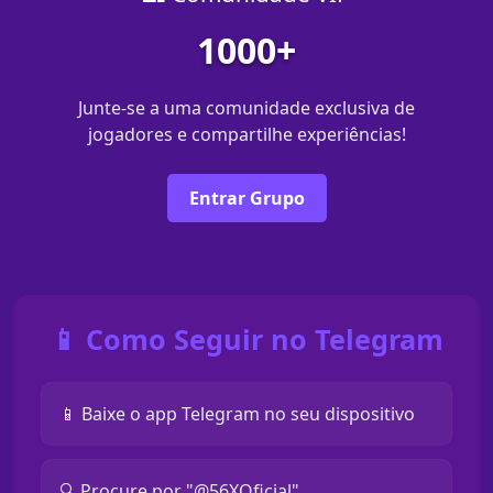
1000+
Junte-se a uma comunidade exclusiva de
jogadores e compartilhe experiências!
Entrar Grupo
📱 Como Seguir no Telegram
📱 Baixe o app Telegram no seu dispositivo
🔍 Procure por "@56XOficial"