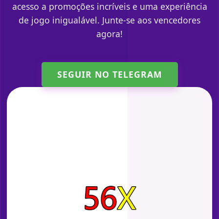
acesso a promoções incríveis e uma experiência
de jogo inigualável. Junte-se aos vencedores
agora!
SEGUIR NO TELEGRAM