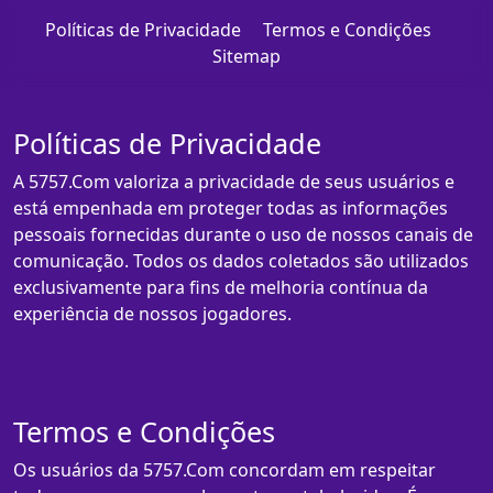
Políticas de Privacidade
Termos e Condições
Sitemap
Políticas de Privacidade
A 5757.Com valoriza a privacidade de seus usuários e
está empenhada em proteger todas as informações
pessoais fornecidas durante o uso de nossos canais de
comunicação. Todos os dados coletados são utilizados
exclusivamente para fins de melhoria contínua da
experiência de nossos jogadores.
Termos e Condições
Os usuários da 5757.Com concordam em respeitar