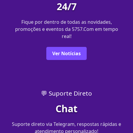
24/7
Fique por dentro de todas as novidades,
promoções e eventos da 5757.Com em tempo
real!
Ver Notícias
💬 Suporte Direto
Chat
Suporte direto via Telegram, respostas rápidas e
atendimento personalizado!