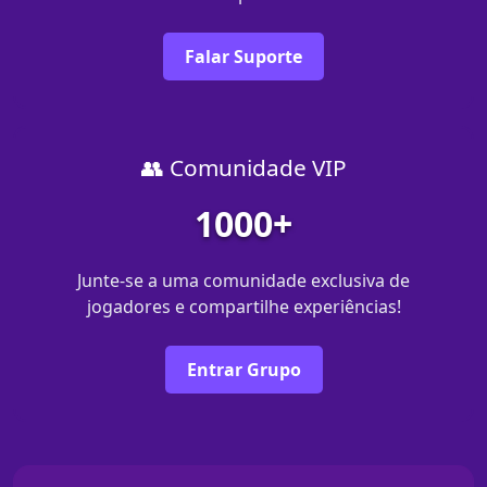
Falar Suporte
👥 Comunidade VIP
1000+
Junte-se a uma comunidade exclusiva de
jogadores e compartilhe experiências!
Entrar Grupo