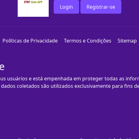
Login
Registrar-se
Políticas de Privacidade
Termos e Condições
Sitemap
de
seus usuários e está empenhada em proteger todas as infor
dados coletados são utilizados exclusivamente para fins d