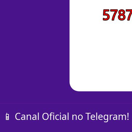
📱 Canal Oficial no Telegram!