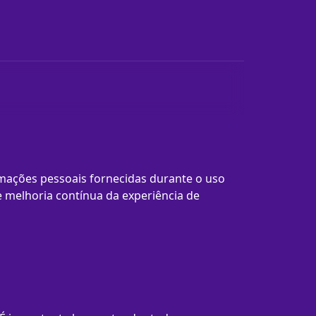
mações pessoais fornecidas durante o uso
e melhoria contínua da experiência de