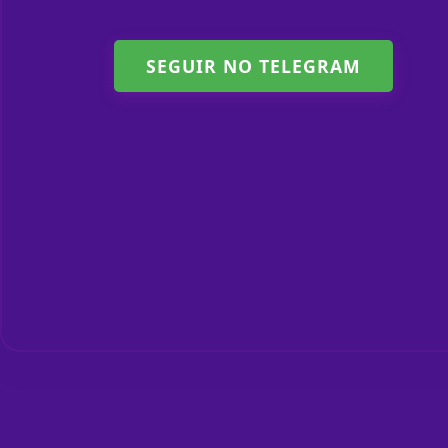
SEGUIR NO TELEGRAM