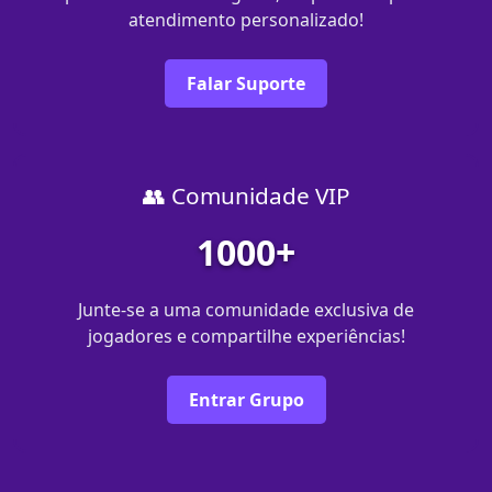
atendimento personalizado!
Falar Suporte
👥 Comunidade VIP
1000+
Junte-se a uma comunidade exclusiva de
jogadores e compartilhe experiências!
Entrar Grupo