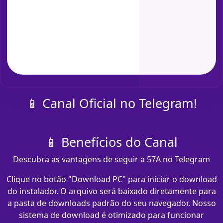
📱 Canal Oficial no Telegram!
📱 Benefícios do Canal
Descubra as vantagens de seguir a 57A no Telegram
Clique no botão "Download PC" para iniciar o download
do instalador. O arquivo será baixado diretamente para
a pasta de downloads padrão do seu navegador. Nosso
sistema de download é otimizado para funcionar