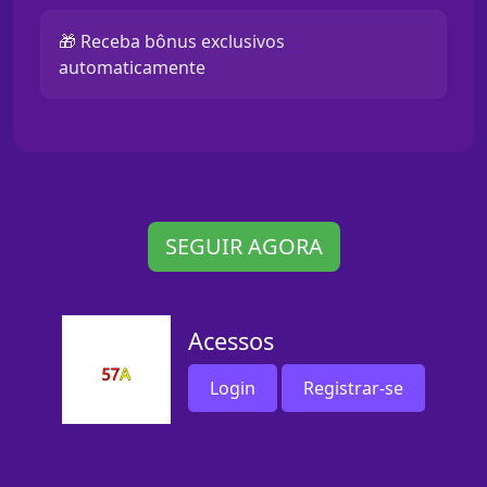
🎁 Receba bônus exclusivos
automaticamente
SEGUIR AGORA
Acessos
Login
Registrar-se