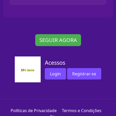
SEGUIR AGORA
Acessos
Login
Registrar-se
Políticas de Privacidade
Termos e Condições