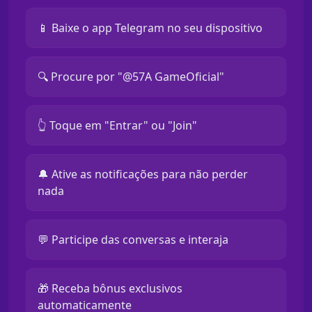
📱 Baixe o app Telegram no seu dispositivo
🔍 Procure por "@57A GameOficial"
👆 Toque em "Entrar" ou "Join"
🔔 Ative as notificações para não perder
nada
💬 Participe das conversas e interaja
🎁 Receba bônus exclusivos
automaticamente