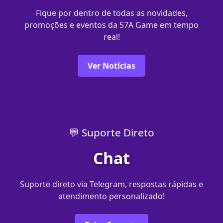
Fique por dentro de todas as novidades,
promoções e eventos da 57A Game em tempo
real!
Ver Notícias
💬 Suporte Direto
Chat
Suporte direto via Telegram, respostas rápidas e
atendimento personalizado!