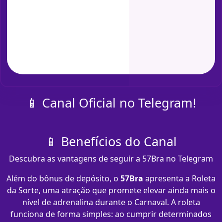
📱 Canal Oficial no Telegram!
📱 Benefícios do Canal
Descubra as vantagens de seguir a 57Bra no Telegram
Além do bônus de depósito, o
57Bra
apresenta a Roleta
da Sorte, uma atração que promete elevar ainda mais o
nível de adrenalina durante o Carnaval. A roleta
funciona de forma simples: ao cumprir determinados