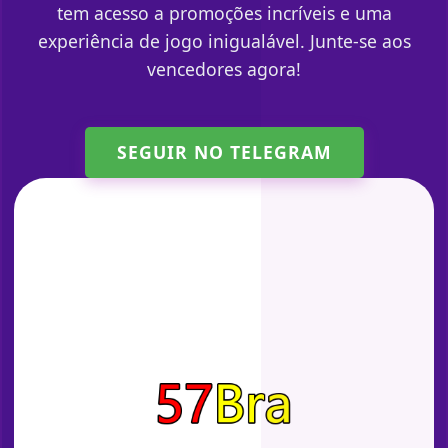
tem acesso a promoções incríveis e uma
experiência de jogo inigualável. Junte-se aos
vencedores agora!
SEGUIR NO TELEGRAM