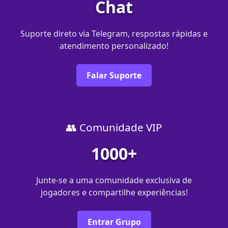
Chat
Suporte direto via Telegram, respostas rápidas e
atendimento personalizado!
Falar Suporte
👥 Comunidade VIP
1000+
Junte-se a uma comunidade exclusiva de
jogadores e compartilhe experiências!
Entrar Grupo