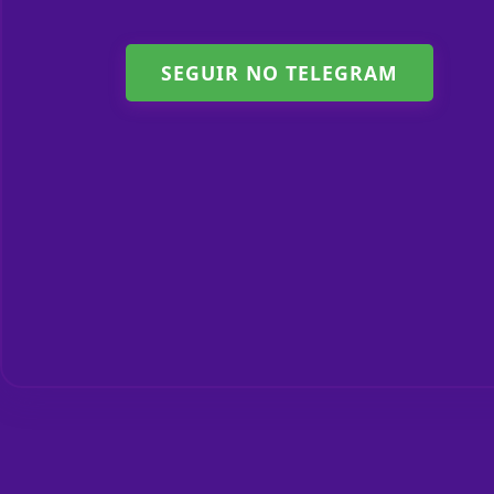
SEGUIR NO TELEGRAM