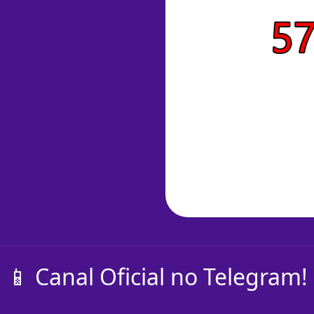
📱 Canal Oficial no Telegram!