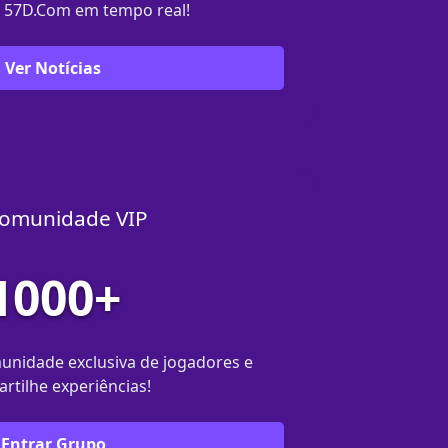
 57D.Com em tempo real!
Ver Notícias
Comunidade VIP
1000+
unidade exclusiva de jogadores e
rtilhe experiências!
Entrar Grupo