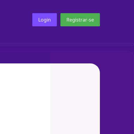
Login
Registrar-se