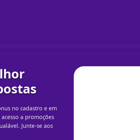
lhor
postas
ônus no cadastro e em
m acesso a promoções
ualável. Junte-se aos