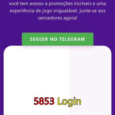
você tem acesso a promoções incríveis e uma
experiência de jogo inigualável. Junte-se aos
vencedores agora!
SEGUIR NO TELEGRAM