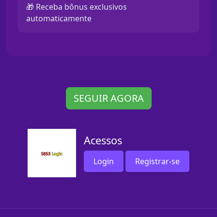
🎁 Receba bônus exclusivos
automaticamente
SEGUIR AGORA
Acessos
Login
Registrar-se