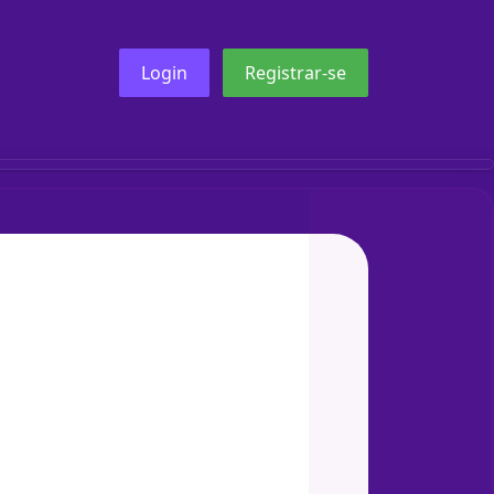
Login
Registrar-se