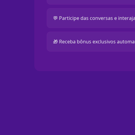
💬 Participe das conversas e interaj
🎁 Receba bônus exclusivos autom