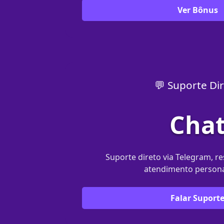
Ver Bônus
💬 Suporte Di
Cha
Suporte direto via Telegram, r
atendimento persona
Falar Suport