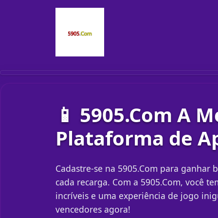
📱 5905.Com A M
Plataforma de A
Cadastre-se na 5905.Com para ganhar 
cada recarga. Com a 5905.Com, você t
incríveis e uma experiência de jogo inig
vencedores agora!