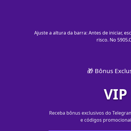
Ajuste a altura da barra: Antes de iniciar,
risco. No 5905.
🎁 Bônus Exclu
VIP
Receba bônus exclusivos do Telegra
e códigos promocionai