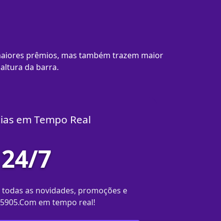
cem maiores prêmios, mas também trazem maior
altura da barra.
cias em Tempo Real
24/7
e todas as novidades, promoções e
 5905.Com em tempo real!