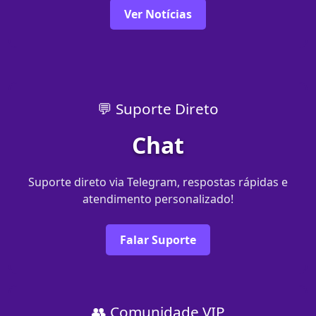
Ver Notícias
💬 Suporte Direto
Chat
Suporte direto via Telegram, respostas rápidas e
atendimento personalizado!
Falar Suporte
👥 Comunidade VIP