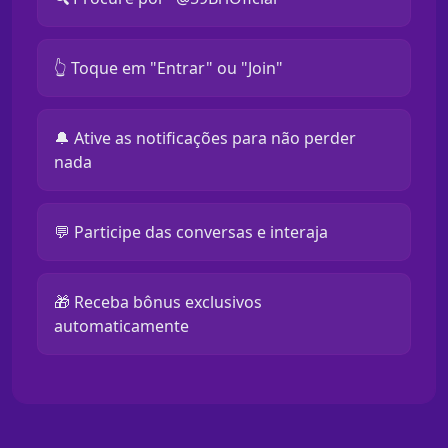
👆 Toque em "Entrar" ou "Join"
🔔 Ative as notificações para não perder
nada
💬 Participe das conversas e interaja
🎁 Receba bônus exclusivos
automaticamente