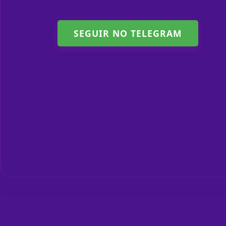
SEGUIR NO TELEGRAM