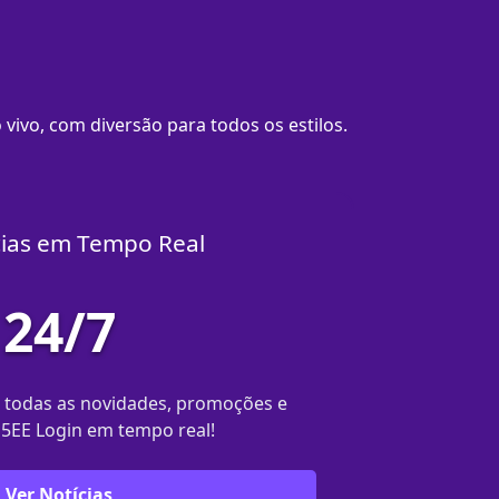
vivo, com diversão para todos os estilos.
cias em Tempo Real
24/7
e todas as novidades, promoções e
 5EE Login em tempo real!
Ver Notícias