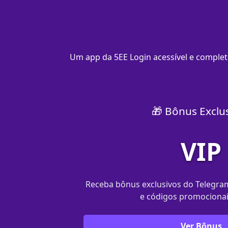
Um app da 5EE Login acessível e completo
🎁 Bônus Exclu
VIP
Receba bônus exclusivos do Telegra
e códigos promocionai
Ver Bônus