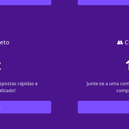
reto
👥 
t
espostas rápidas e
Junte-se a uma com
lizado!
compa
e