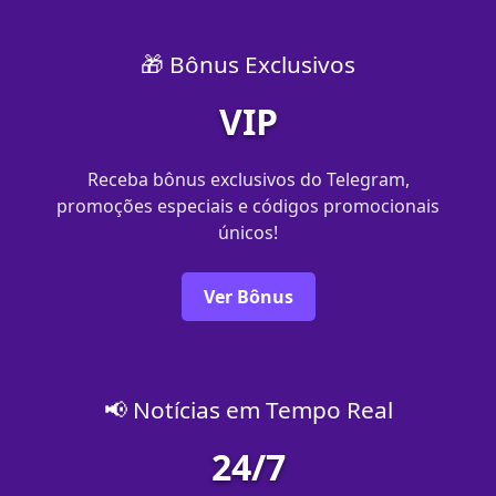
🎁 Bônus Exclusivos
VIP
Receba bônus exclusivos do Telegram,
promoções especiais e códigos promocionais
únicos!
Ver Bônus
📢 Notícias em Tempo Real
24/7