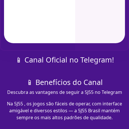
📱 Canal Oficial no Telegram!
📱 Benefícios do Canal
Descubra as vantagens de seguir a 5J55 no Telegram
Na 5J55 , os jogos são fáceis de operar, com interface
amigável e diversos estilos — a 5J55 Brasil mantém
sempre os mais altos padrões de qualidade.