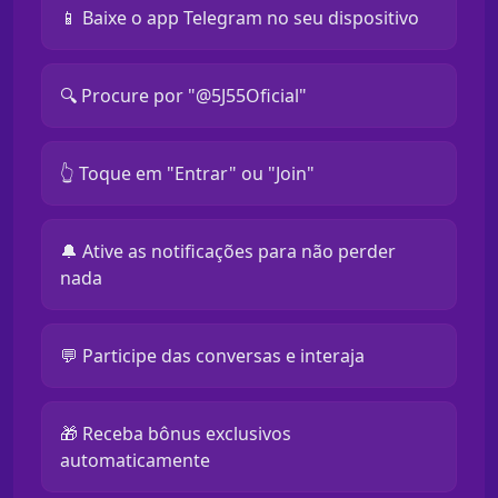
📱 Baixe o app Telegram no seu dispositivo
🔍 Procure por "@5J55Oficial"
👆 Toque em "Entrar" ou "Join"
🔔 Ative as notificações para não perder
nada
💬 Participe das conversas e interaja
🎁 Receba bônus exclusivos
automaticamente