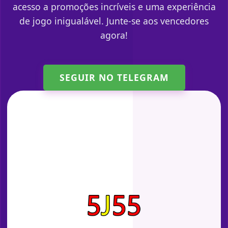
acesso a promoções incríveis e uma experiência
de jogo inigualável. Junte-se aos vencedores
agora!
SEGUIR NO TELEGRAM