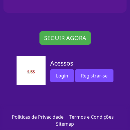
SEGUIR AGORA
Acessos
Login
Registrar-se
Políticas de Privacidade
Termos e Condições
Sitemap