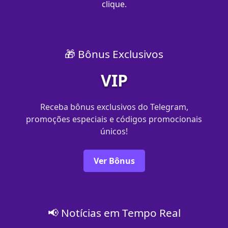
clique.
🎁 Bônus Exclusivos
VIP
Receba bônus exclusivos do Telegram,
promoções especiais e códigos promocionais
únicos!
Ver Bônus
📢 Notícias em Tempo Real