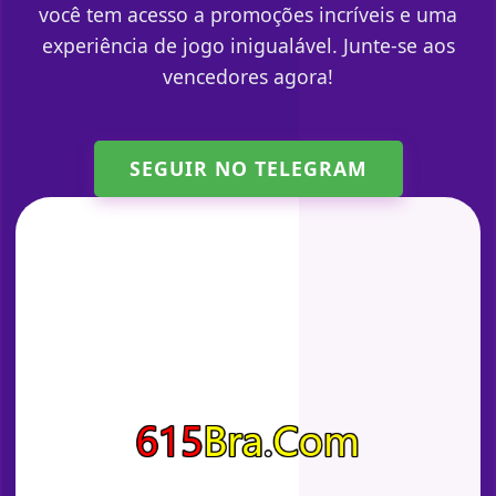
você tem acesso a promoções incríveis e uma
experiência de jogo inigualável. Junte-se aos
vencedores agora!
SEGUIR NO TELEGRAM