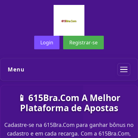
Login
Registrar-se
Menu
📱 615Bra.Com A Melhor
Plataforma de Apostas
Cadastre-se na 615Bra.Com para ganhar bônus no
cadastro e em cada recarga. Com a 615Bra.Com,