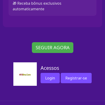
🎁 Receba bônus exclusivos
automaticamente
SEGUIR AGORA
Acessos
Login
Registrar-se