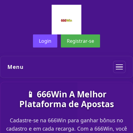
Login
Registrar-se
Menu
📱 666Win A Melhor
Plataforma de Apostas
Cadastre-se na 666Win para ganhar bônus no
cadastro e em cada recarga. Com a 666Win, você