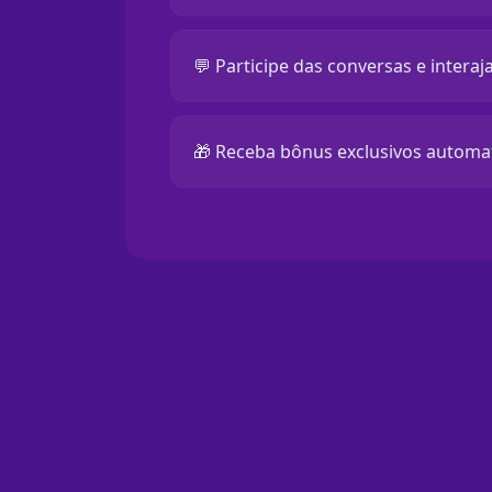
💬 Participe das conversas e interaj
🎁 Receba bônus exclusivos autom