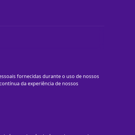
essoais fornecidas durante o uso de nossos
 contínua da experiência de nossos