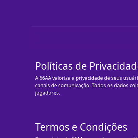
Políticas de Privacida
A 66AA valoriza a privacidade de seus usuá
canais de comunicação. Todos os dados cole
jogadores.
Termos e Condições