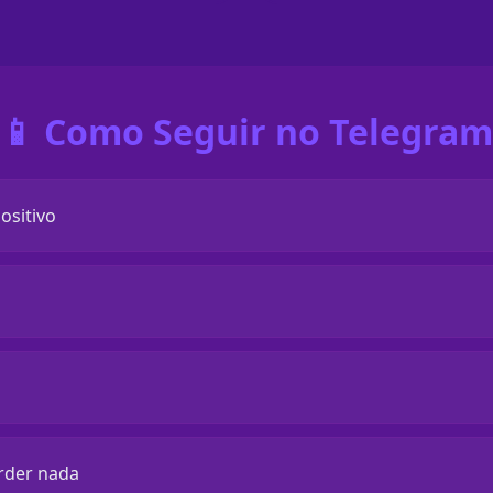
📱 Como Seguir no Telegram
ositivo
erder nada