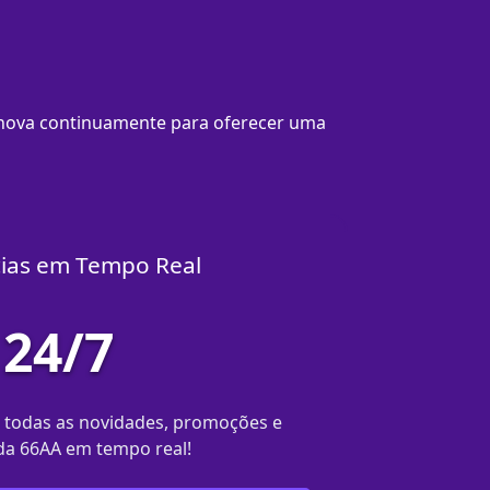
 inova continuamente para oferecer uma
cias em Tempo Real
24/7
e todas as novidades, promoções e
da 66AA em tempo real!