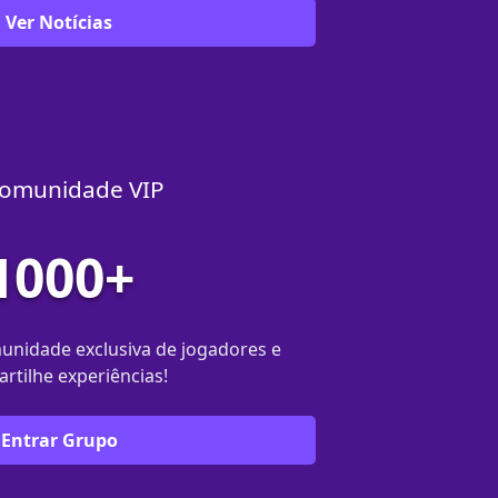
Ver Notícias
Comunidade VIP
1000+
unidade exclusiva de jogadores e
rtilhe experiências!
Entrar Grupo