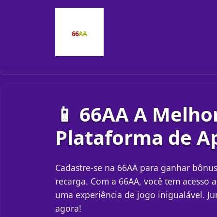
📱 66AA A Melho
Plataforma de A
Cadastre-se na 66AA para ganhar bônus
recarga. Com a 66AA, você tem acesso a
uma experiência de jogo inigualável. J
agora!