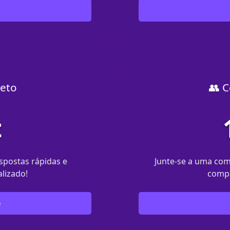
reto
👥 
t
espostas rápidas e
Junte-se a uma com
lizado!
compa
e