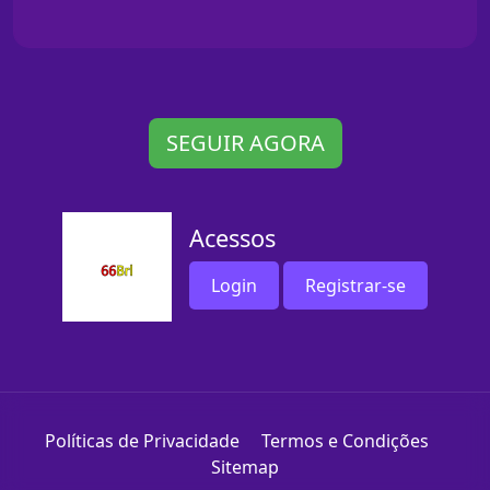
SEGUIR AGORA
Acessos
Login
Registrar-se
Políticas de Privacidade
Termos e Condições
Sitemap