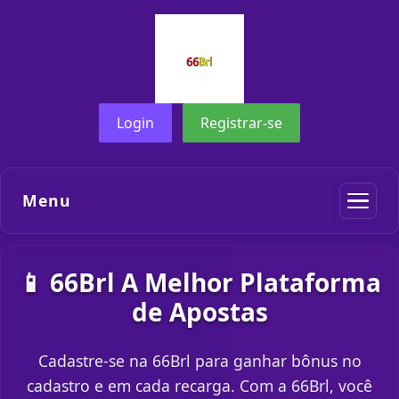
Login
Registrar-se
Menu
📱 66Brl A Melhor Plataforma
de Apostas
Cadastre-se na 66Brl para ganhar bônus no
cadastro e em cada recarga. Com a 66Brl, você