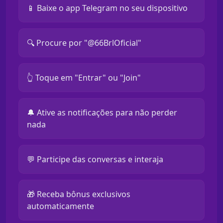
📱 Baixe o app Telegram no seu dispositivo
🔍 Procure por "@66BrlOficial"
👆 Toque em "Entrar" ou "Join"
🔔 Ative as notificações para não perder
nada
💬 Participe das conversas e interaja
🎁 Receba bônus exclusivos
automaticamente