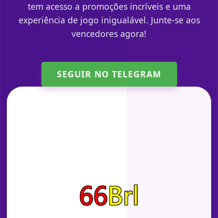
tem acesso a promoções incríveis e uma
experiência de jogo inigualável. Junte-se aos
vencedores agora!
SEGUIR NO TELEGRAM