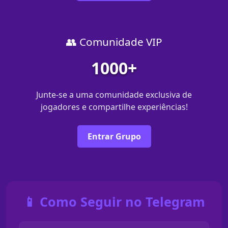
👥 Comunidade VIP
1000+
Junte-se a uma comunidade exclusiva de
jogadores e compartilhe experiências!
Entrar Grupo
📱 Como Seguir no Telegram