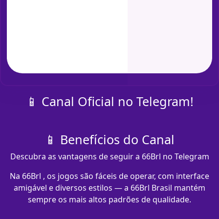
📱 Canal Oficial no Telegram!
📱 Benefícios do Canal
Descubra as vantagens de seguir a 66Brl no Telegram
Na 66Brl , os jogos são fáceis de operar, com interface
amigável e diversos estilos — a 66Brl Brasil mantém
sempre os mais altos padrões de qualidade.