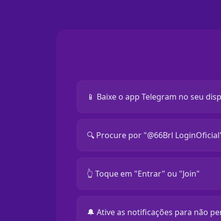
📱 Baixe o app Telegram no seu disp
🔍 Procure por "@66Brl LoginOficial
👆 Toque em "Entrar" ou "Join"
🔔 Ative as notificações para não p