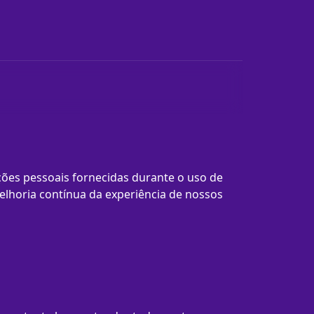
ções pessoais fornecidas durante o uso de
elhoria contínua da experiência de nossos