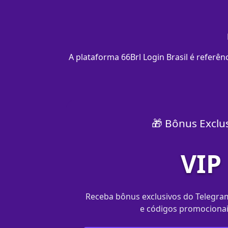
A plataforma 66Brl Login Brasil é referên
🎁 Bônus Exclu
VIP
Receba bônus exclusivos do Telegra
e códigos promocionai