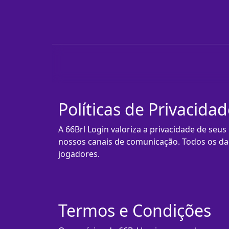
Políticas de Privacida
A 66Brl Login valoriza a privacidade de se
nossos canais de comunicação. Todos os dad
jogadores.
Termos e Condições