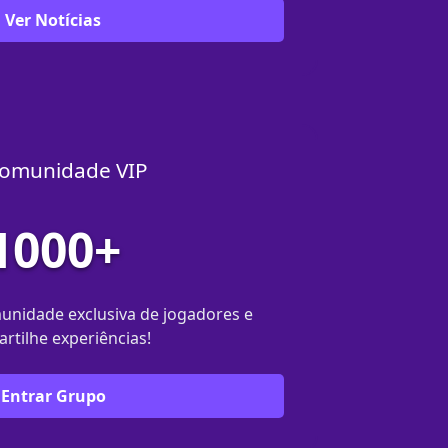
Ver Notícias
Comunidade VIP
1000+
unidade exclusiva de jogadores e
rtilhe experiências!
Entrar Grupo