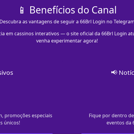
📱 Benefícios do Canal
Descubra as vantagens de seguir a 66Brl Login no Telegra
cia em cassinos interativos — o site oficial da 66Brl Login a
venha experimentar agora!
sivos
📢 Notí
m, promoções especiais
Fique por dentro d
s únicos!
eventos da 