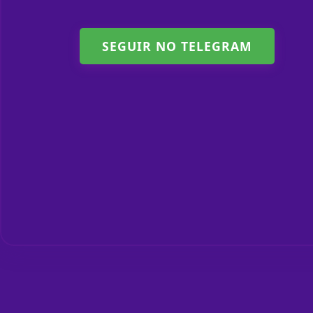
SEGUIR NO TELEGRAM