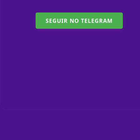
SEGUIR NO TELEGRAM