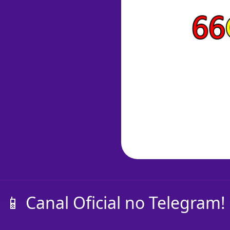
📱 Canal Oficial no Telegram!