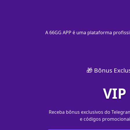
A 66GG APP é uma plataforma profissio
🎁 Bônus Exclu
VIP
Receba bônus exclusivos do Telegra
e códigos promocionai