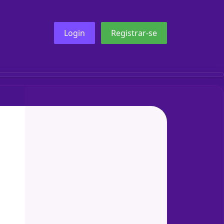
Login
Registrar-se