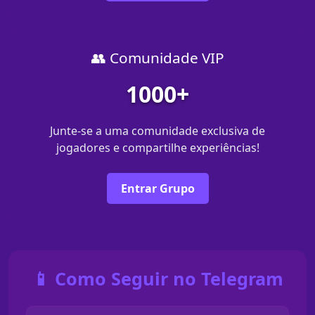
👥 Comunidade VIP
1000+
Junte-se a uma comunidade exclusiva de
jogadores e compartilhe experiências!
Entrar Grupo
📱 Como Seguir no Telegram