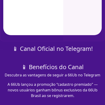
📱 Canal Oficial no Telegram!
📱 Benefícios do Canal
Descubra as vantagens de seguir a 66Ub no Telegram
A 66Ub lançou a promoção “cadastro premiado” —
novos usuários ganham bônus exclusivos da 66Ub
Brasil ao se registrarem.