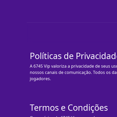
Políticas de Privacida
A 6745 Vip valoriza a privacidade de seus 
nossos canais de comunicação. Todos os dad
jogadores.
Termos e Condições