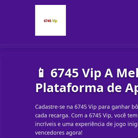
📱 6745 Vip A Me
Plataforma de A
Cadastre-se na 6745 Vip para ganhar b
cada recarga. Com a 6745 Vip, você te
incríveis e uma experiência de jogo inig
vencedores agora!