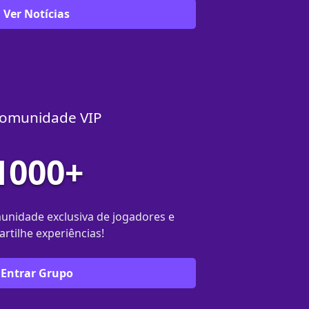
Ver Notícias
Comunidade VIP
1000+
unidade exclusiva de jogadores e
rtilhe experiências!
Entrar Grupo