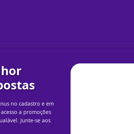
lhor
postas
ônus no cadastro e em
m acesso a promoções
ualável. Junte-se aos