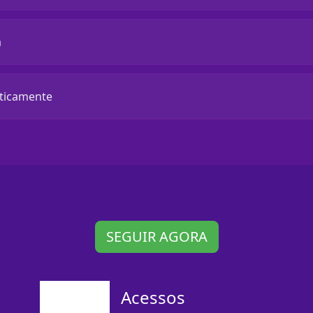
a
aticamente
SEGUIR AGORA
Acessos