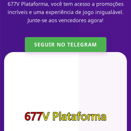
677V Plataforma, você tem acesso a promoções
incríveis e uma experiência de jogo inigualável.
Junte-se aos vencedores agora!
SEGUIR NO TELEGRAM