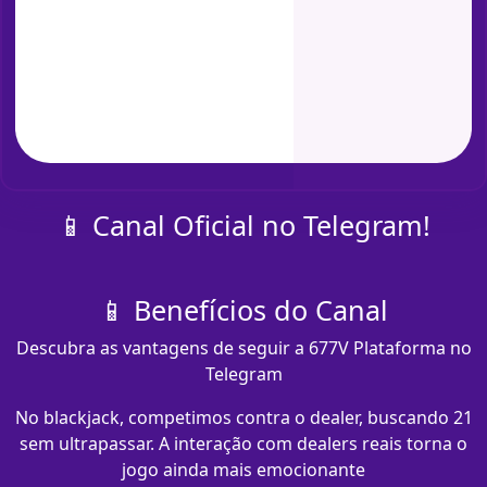
📱 Canal Oficial no Telegram!
📱 Benefícios do Canal
Descubra as vantagens de seguir a 677V Plataforma no
Telegram
No blackjack, competimos contra o dealer, buscando 21
sem ultrapassar. A interação com dealers reais torna o
jogo ainda mais emocionante