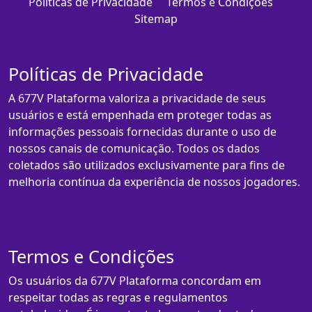
Políticas de Privacidade
Termos e Condições
Sitemap
Políticas de Privacidade
A 677V Plataforma valoriza a privacidade de seus
usuários e está empenhada em proteger todas as
informações pessoais fornecidas durante o uso de
nossos canais de comunicação. Todos os dados
coletados são utilizados exclusivamente para fins de
melhoria contínua da experiência de nossos jogadores.
Termos e Condições
Os usuários da 677V Plataforma concordam em
respeitar todas as regras e regulamentos