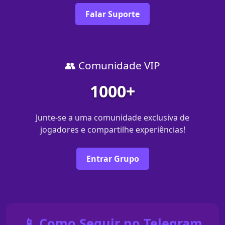
Falar Suporte
👥 Comunidade VIP
1000+
Junte-se a uma comunidade exclusiva de
jogadores e compartilhe experiências!
Entrar Grupo
📱 Como Seguir no Telegram