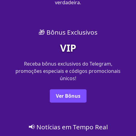
verdadeira.
🎁 Bônus Exclusivos
VIP
Receba bônus exclusivos do Telegram,
promoções especiais e códigos promocionais
únicos!
Ver Bônus
📢 Notícias em Tempo Real