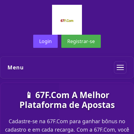
Login
Registrar-se
Menu
📱 67F.Com A Melhor
Plataforma de Apostas
Cadastre-se na 67F.Com para ganhar bônus no
cadastro e em cada recarga. Com a 67F.Com, você