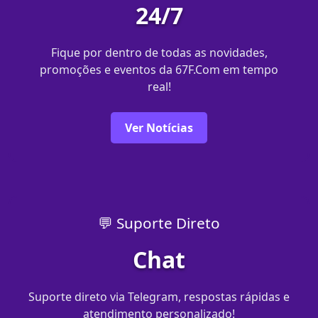
24/7
Fique por dentro de todas as novidades,
promoções e eventos da 67F.Com em tempo
real!
Ver Notícias
💬 Suporte Direto
Chat
Suporte direto via Telegram, respostas rápidas e
atendimento personalizado!