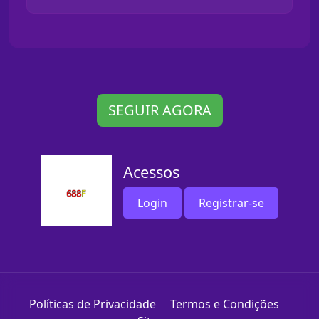
SEGUIR AGORA
Acessos
Login
Registrar-se
Políticas de Privacidade
Termos e Condições