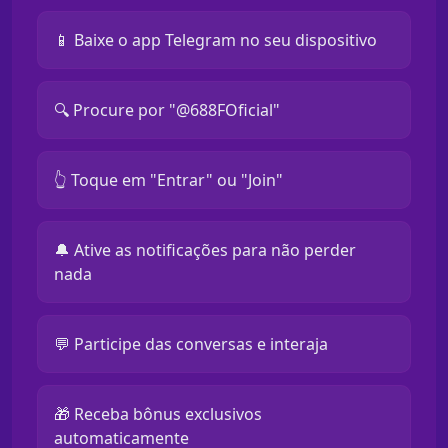
📱 Baixe o app Telegram no seu dispositivo
🔍 Procure por "@688FOficial"
👆 Toque em "Entrar" ou "Join"
🔔 Ative as notificações para não perder
nada
💬 Participe das conversas e interaja
🎁 Receba bônus exclusivos
automaticamente