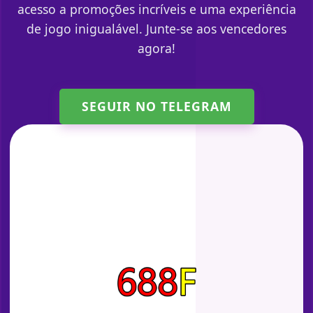
acesso a promoções incríveis e uma experiência
de jogo inigualável. Junte-se aos vencedores
agora!
SEGUIR NO TELEGRAM