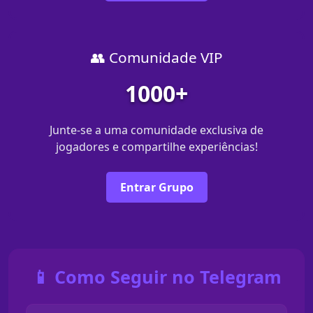
👥 Comunidade VIP
1000+
Junte-se a uma comunidade exclusiva de
jogadores e compartilhe experiências!
Entrar Grupo
📱 Como Seguir no Telegram