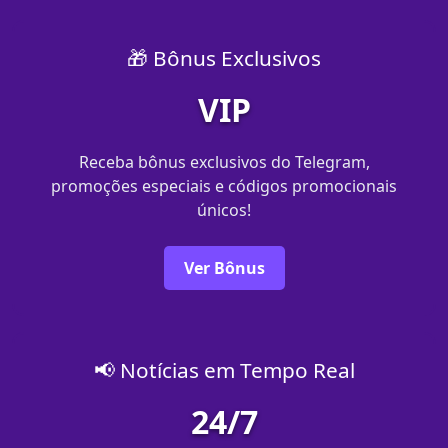
🎁 Bônus Exclusivos
VIP
Receba bônus exclusivos do Telegram,
promoções especiais e códigos promocionais
únicos!
Ver Bônus
📢 Notícias em Tempo Real
24/7