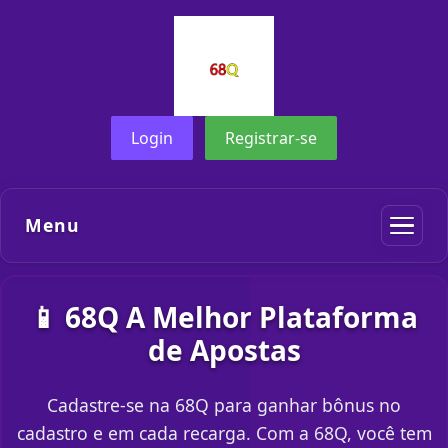
Login
Registrar-se
Menu
📱 68Q A Melhor Plataforma
de Apostas
Cadastre-se na 68Q para ganhar bônus no
cadastro e em cada recarga. Com a 68Q, você tem