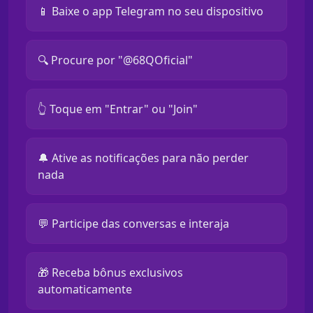
📱 Baixe o app Telegram no seu dispositivo
🔍 Procure por "@68QOficial"
👆 Toque em "Entrar" ou "Join"
🔔 Ative as notificações para não perder
nada
💬 Participe das conversas e interaja
🎁 Receba bônus exclusivos
automaticamente