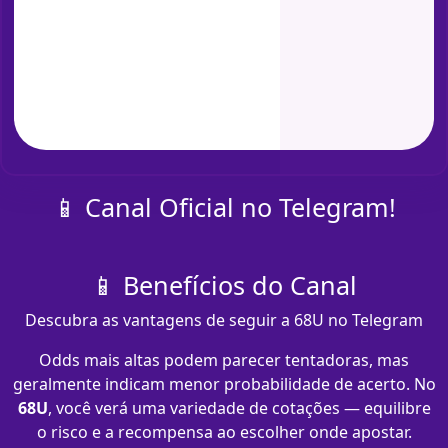
📱 Canal Oficial no Telegram!
📱 Benefícios do Canal
Descubra as vantagens de seguir a 68U no Telegram
Odds mais altas podem parecer tentadoras, mas
geralmente indicam menor probabilidade de acerto. No
68U
, você verá uma variedade de cotações — equilibre
o risco e a recompensa ao escolher onde apostar.