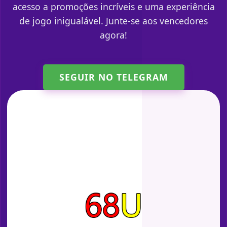
acesso a promoções incríveis e uma experiência
de jogo inigualável. Junte-se aos vencedores
agora!
SEGUIR NO TELEGRAM