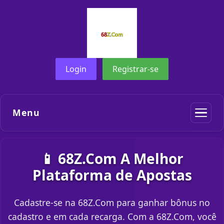
Login
Registrar-se
Menu
📱 68Z.Com A Melhor
Plataforma de Apostas
Cadastre-se na 68Z.Com para ganhar bônus no
cadastro e em cada recarga. Com a 68Z.Com, você