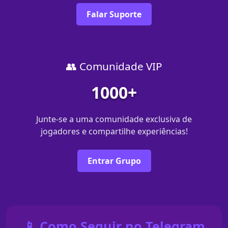
Falar Suporte
👥 Comunidade VIP
1000+
Junte-se a uma comunidade exclusiva de
jogadores e compartilhe experiências!
Entrar Grupo
📱 Como Seguir no Telegram