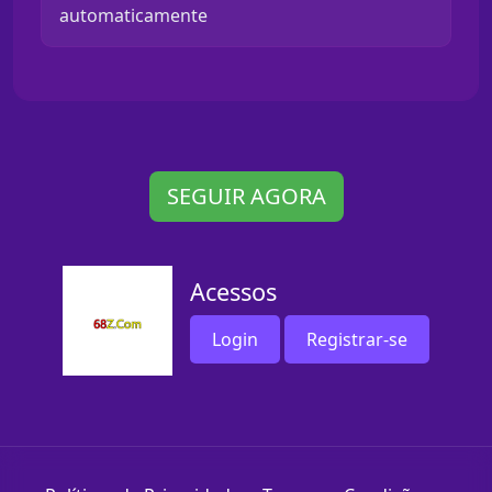
automaticamente
SEGUIR AGORA
Acessos
Login
Registrar-se