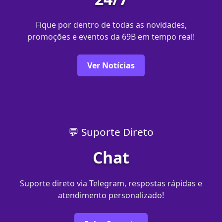
Fique por dentro de todas as novidades,
promoções e eventos da 69B em tempo real!
Ver Notícias
💬 Suporte Direto
Chat
Suporte direto via Telegram, respostas rápidas e
atendimento personalizado!