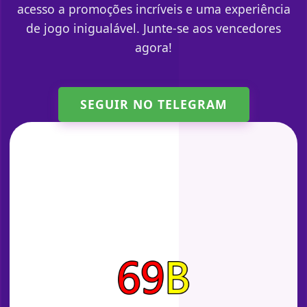
acesso a promoções incríveis e uma experiência
de jogo inigualável. Junte-se aos vencedores
agora!
SEGUIR NO TELEGRAM