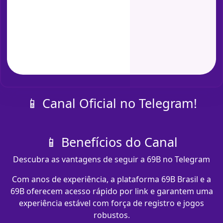
📱 Canal Oficial no Telegram!
📱 Benefícios do Canal
Descubra as vantagens de seguir a 69B no Telegram
Com anos de experiência, a plataforma 69B Brasil e a
69B oferecem acesso rápido por link e garantem uma
experiência estável com força de registro e jogos
robustos.