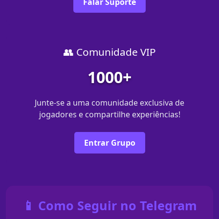
Falar Suporte
👥 Comunidade VIP
1000+
Junte-se a uma comunidade exclusiva de
jogadores e compartilhe experiências!
Entrar Grupo
📱 Como Seguir no Telegram