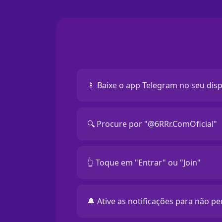
📱 Baixe o app Telegram no seu disp
🔍 Procure por "@6RRr.ComOficial"
👆 Toque em "Entrar" ou "Join"
🔔 Ative as notificações para não p