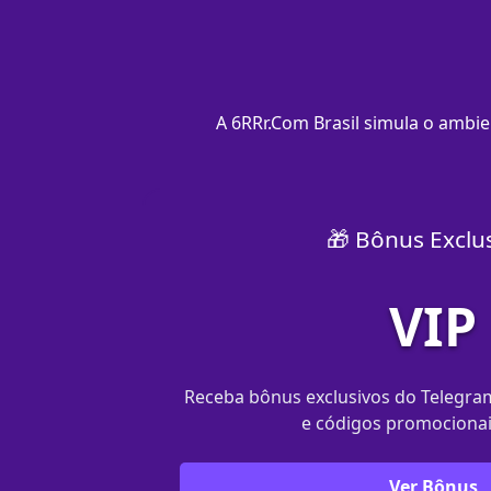
A 6RRr.Com Brasil simula o ambi
🎁 Bônus Exclu
VIP
Receba bônus exclusivos do Telegra
e códigos promocionai
Ver Bônus