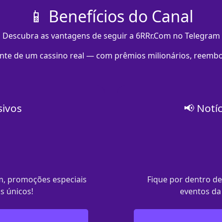
📱 Benefícios do Canal
Descubra as vantagens de seguir a 6RRr.Com no Telegram
ente de um cassino real — com prêmios milionários, reembol
sivos
📢 Notí
m, promoções especiais
Fique por dentro d
s únicos!
eventos da