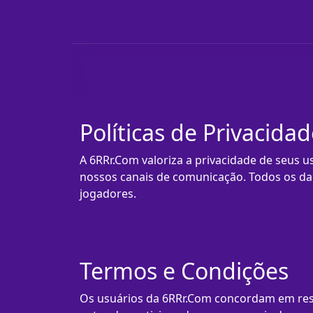
Políticas de Privacida
A 6RRr.Com valoriza a privacidade de seus 
nossos canais de comunicação. Todos os dad
jogadores.
Termos e Condições
Os usuários da 6RRr.Com concordam em resp