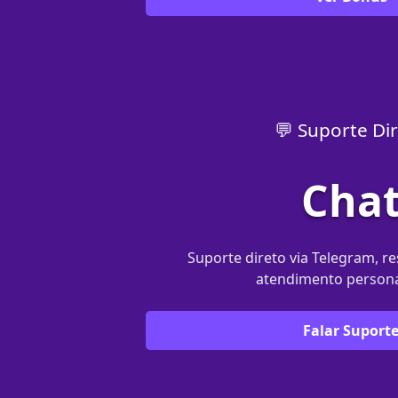
💬 Suporte Di
Cha
Suporte direto via Telegram, r
atendimento persona
Falar Suport