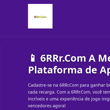
📱 6RRr.Com A M
Plataforma de A
Cadastre-se na 6RRr.Com para ganhar b
cada recarga. Com a 6RRr.Com, você te
incríveis e uma experiência de jogo inig
vencedores agora!