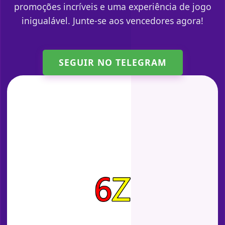
promoções incríveis e uma experiência de jogo
inigualável. Junte-se aos vencedores agora!
SEGUIR NO TELEGRAM