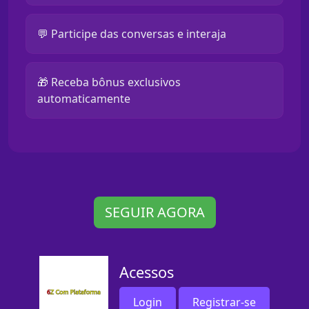
💬 Participe das conversas e interaja
🎁 Receba bônus exclusivos
automaticamente
SEGUIR AGORA
Acessos
Login
Registrar-se