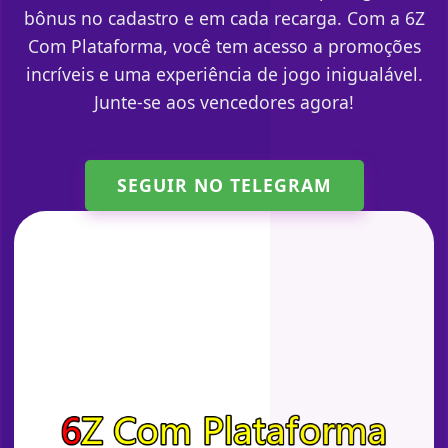
bônus no cadastro e em cada recarga. Com a 6Z
Com Plataforma, você tem acesso a promoções
incríveis e uma experiência de jogo inigualável.
Junte-se aos vencedores agora!
SEGUIR NO TELEGRAM