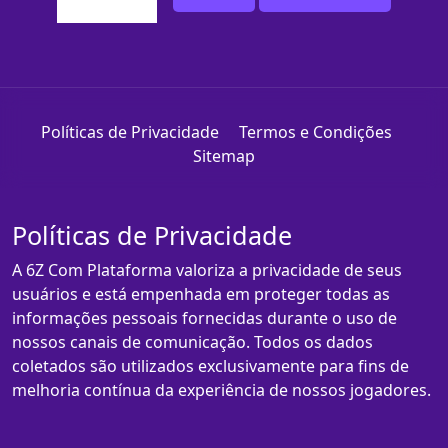
Políticas de Privacidade
Termos e Condições
Sitemap
Políticas de Privacidade
A 6Z Com Plataforma valoriza a privacidade de seus
usuários e está empenhada em proteger todas as
informações pessoais fornecidas durante o uso de
nossos canais de comunicação. Todos os dados
coletados são utilizados exclusivamente para fins de
melhoria contínua da experiência de nossos jogadores.