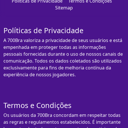
Políticas de Privacidade
Termos e Condições
Sitemap
Políticas de Privacidade
A 700Bra valoriza a privacidade de seus usuários e está
empenhada em proteger todas as informações
pessoais fornecidas durante o uso de nossos canais de
comunicação. Todos os dados coletados são utilizados
exclusivamente para fins de melhoria contínua da
experiência de nossos jogadores.
Termos e Condições
Os usuários da 700Bra concordam em respeitar todas
as regras e regulamentos estabelecidos. É importante