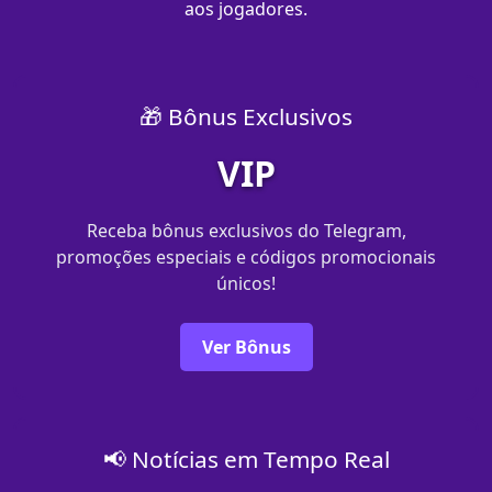
aos jogadores.
🎁 Bônus Exclusivos
VIP
Receba bônus exclusivos do Telegram,
promoções especiais e códigos promocionais
únicos!
Ver Bônus
📢 Notícias em Tempo Real