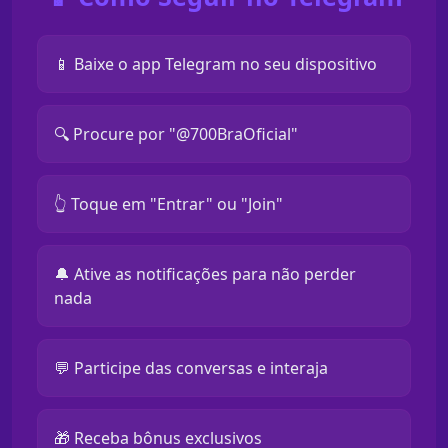
📱 Baixe o app Telegram no seu dispositivo
🔍 Procure por "@700BraOficial"
👆 Toque em "Entrar" ou "Join"
🔔 Ative as notificações para não perder
nada
💬 Participe das conversas e interaja
🎁 Receba bônus exclusivos