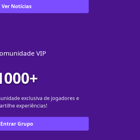
Ver Notícias
Comunidade VIP
1000+
unidade exclusiva de jogadores e
rtilhe experiências!
Entrar Grupo