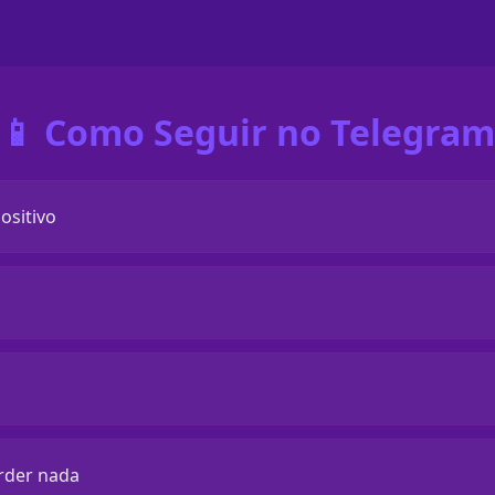
📱 Como Seguir no Telegram
ositivo
erder nada