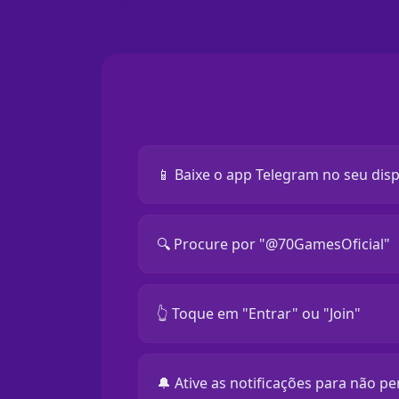
📱 Baixe o app Telegram no seu disp
🔍 Procure por "@70GamesOficial"
👆 Toque em "Entrar" ou "Join"
🔔 Ative as notificações para não p