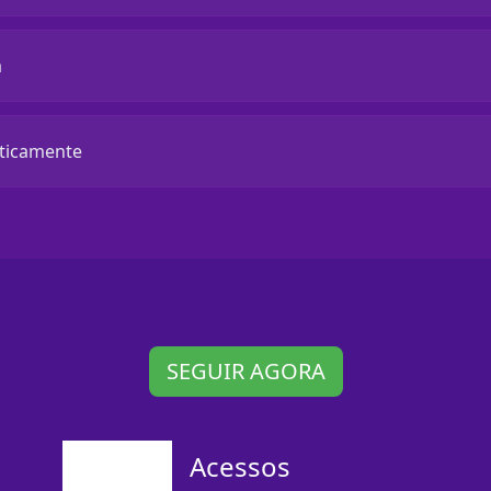
a
aticamente
SEGUIR AGORA
Acessos