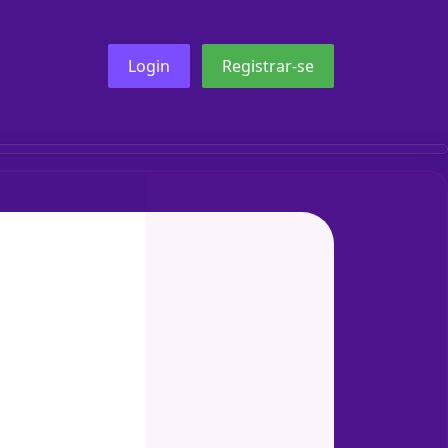
Login
Registrar-se