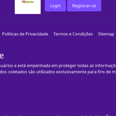
Login
Registrar-se
Políticas de Privacidade
Termos e Condições
Sitemap
de
usuários e está empenhada em proteger todas as informaçõ
os coletados são utilizados exclusivamente para fins de m