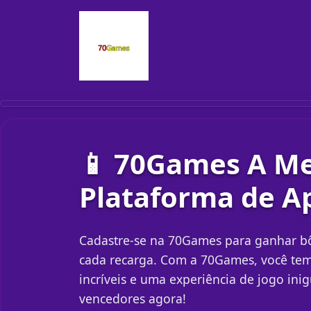
📱 70Games A Me
Plataforma de A
Cadastre-se na 70Games para ganhar b
cada recarga. Com a 70Games, você te
incríveis e uma experiência de jogo inig
vencedores agora!