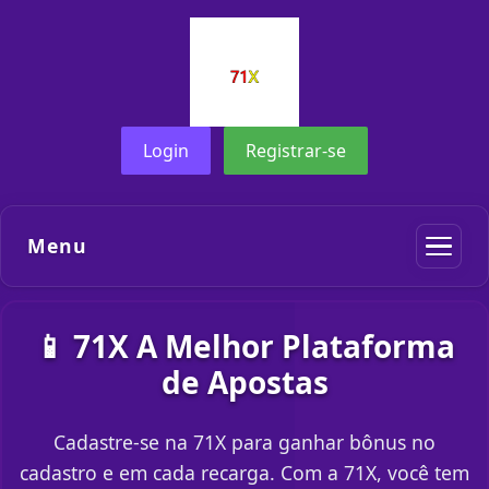
Login
Registrar-se
Menu
📱 71X A Melhor Plataforma
de Apostas
Cadastre-se na 71X para ganhar bônus no
cadastro e em cada recarga. Com a 71X, você tem