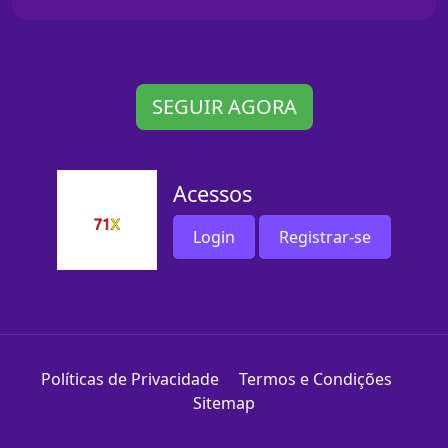
SEGUIR AGORA
Acessos
Login
Registrar-se
Políticas de Privacidade
Termos e Condições
Sitemap