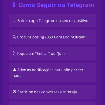
📱 Como Seguir no Telegram
📱 Baixe o app Telegram no seu dispositivo
🔍 Procure por "@7359 Com LoginOficial"
👆 Toque em "Entrar" ou "Join"
🔔 Ative as notificações para não perder
nada
💬 Participe das conversas e interaja