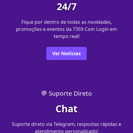
24/7
Fique por dentro de todas as novidades,
promoções e eventos da 7359 Com Login em
tempo real!
Ver Notícias
💬 Suporte Direto
Chat
Suporte direto via Telegram, respostas rápidas e
atendimento personalizado!