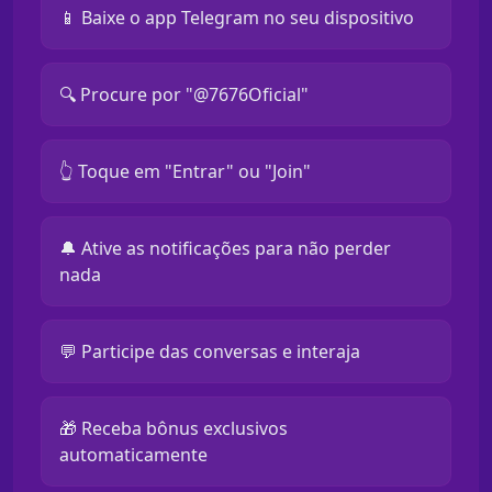
📱 Baixe o app Telegram no seu dispositivo
🔍 Procure por "@7676Oficial"
👆 Toque em "Entrar" ou "Join"
🔔 Ative as notificações para não perder
nada
💬 Participe das conversas e interaja
🎁 Receba bônus exclusivos
automaticamente