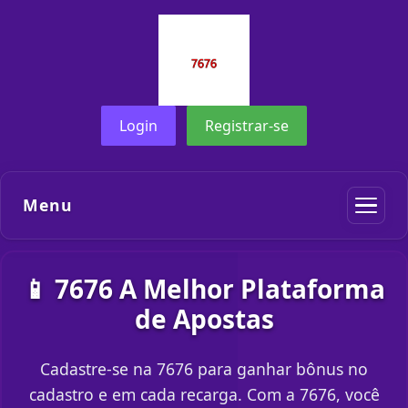
Login
Registrar-se
Menu
📱 7676 A Melhor Plataforma
de Apostas
Cadastre-se na 7676 para ganhar bônus no
cadastro e em cada recarga. Com a 7676, você