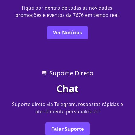
Fique por dentro de todas as novidades,
promoções e eventos da 7676 em tempo real!
Ver Notícias
💬 Suporte Direto
Chat
Suporte direto via Telegram, respostas rápidas e
atendimento personalizado!
Falar Suporte