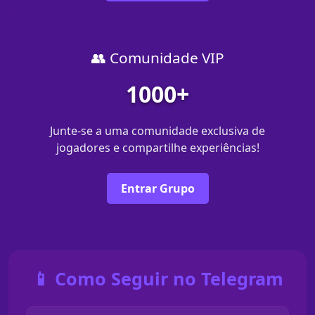
👥 Comunidade VIP
1000+
Junte-se a uma comunidade exclusiva de
jogadores e compartilhe experiências!
Entrar Grupo
📱 Como Seguir no Telegram