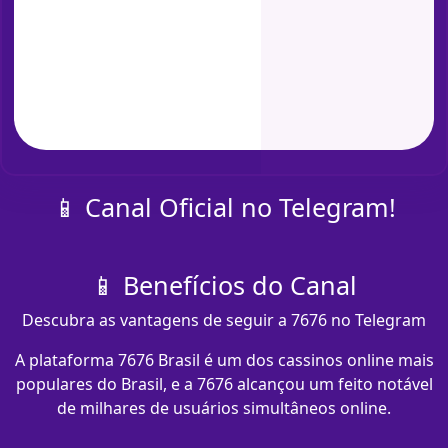
📱 Canal Oficial no Telegram!
📱 Benefícios do Canal
Descubra as vantagens de seguir a 7676 no Telegram
A plataforma 7676 Brasil é um dos cassinos online mais
populares do Brasil, e a 7676 alcançou um feito notável
de milhares de usuários simultâneos online.