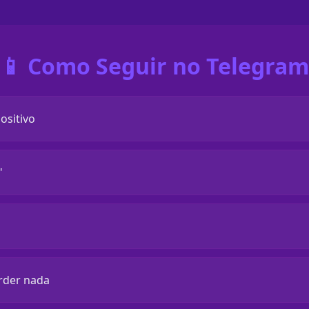
📱 Como Seguir no Telegram
ositivo
"
erder nada