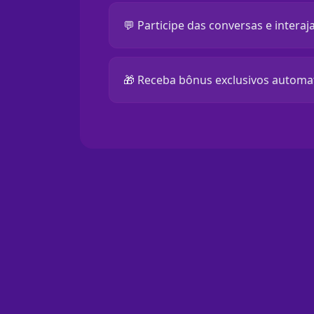
💬 Participe das conversas e interaj
🎁 Receba bônus exclusivos autom