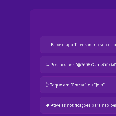
📱 Baixe o app Telegram no seu disp
🔍 Procure por "@7696 GameOficial
👆 Toque em "Entrar" ou "Join"
🔔 Ative as notificações para não p