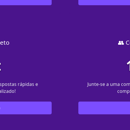
reto
👥 
t
espostas rápidas e
Junte-se a uma com
lizado!
compa
e