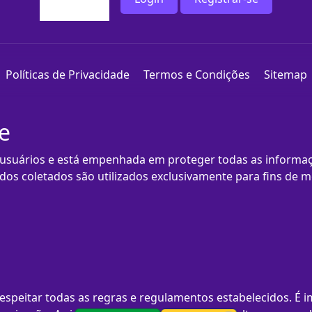
Políticas de Privacidade
Termos e Condições
Sitemap
de
s usuários e está empenhada em proteger todas as informaç
os coletados são utilizados exclusivamente para fins de m
peitar todas as regras e regulamentos estabelecidos. É i