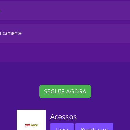
a
aticamente
SEGUIR AGORA
Acessos
Login
Registrar-se