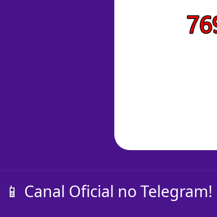
📱 Canal Oficial no Telegram!