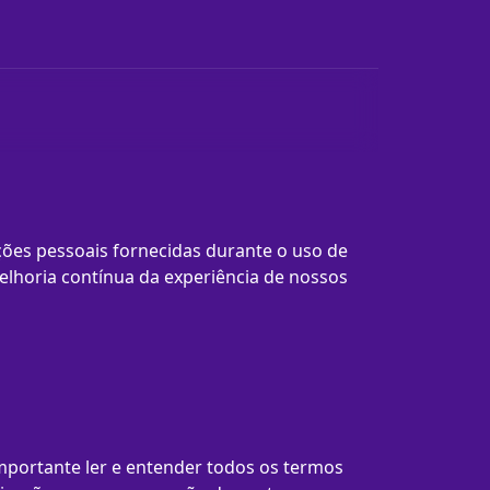
ões pessoais fornecidas durante o uso de
elhoria contínua da experiência de nossos
mportante ler e entender todos os termos