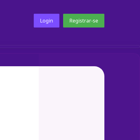
Login
Registrar-se