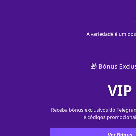
A variedade é um dos 
🎁 Bônus Exclu
VIP
Receba bônus exclusivos do Telegra
e códigos promocionai
Ver Bônus