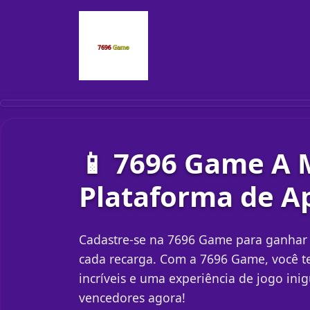
📱 7696 Game A 
Plataforma de A
Cadastre-se na 7696 Game para ganhar
cada recarga. Com a 7696 Game, você 
incríveis e uma experiência de jogo inig
vencedores agora!