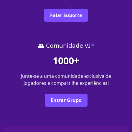
Falar Suporte
👥 Comunidade VIP
1000+
Junte-se a uma comunidade exclusiva de
jogadores e compartilhe experiências!
Entrar Grupo