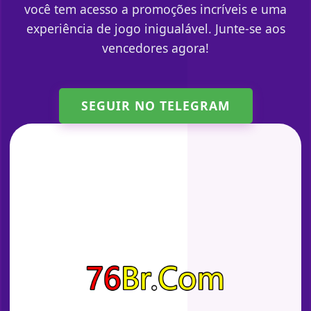
você tem acesso a promoções incríveis e uma
experiência de jogo inigualável. Junte-se aos
vencedores agora!
SEGUIR NO TELEGRAM