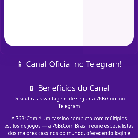
📱 Canal Oficial no Telegram!
📱 Benefícios do Canal
Descubra as vantagens de seguir a 76Br.Com no
Telegram
A 76Br.Com é um cassino completo com múltiplos
estilos de jogos — a 76Br.Com Brasil reúne especialistas
dos maiores cassinos do mundo, oferecendo login e