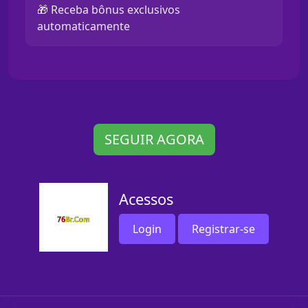
🎁 Receba bônus exclusivos
automaticamente
SEGUIR AGORA
Acessos
Login
Registrar-se