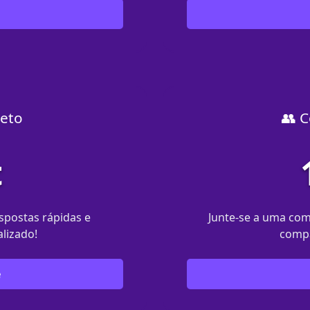
reto
👥 
t
espostas rápidas e
Junte-se a uma com
lizado!
compa
e