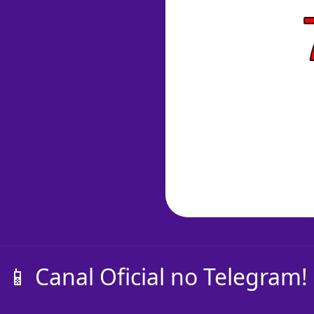
📱 Canal Oficial no Telegram!