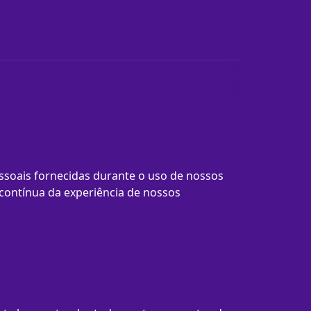
ssoais fornecidas durante o uso de nossos
 contínua da experiência de nossos