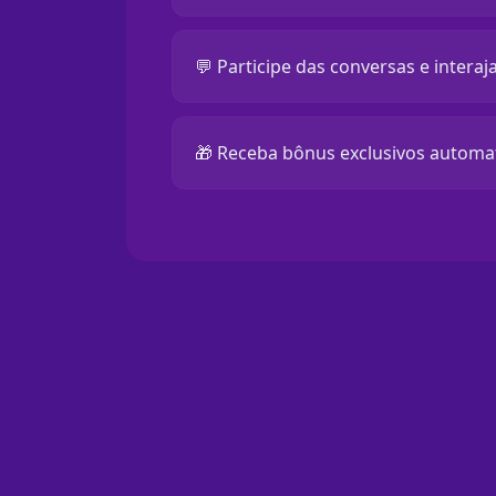
💬 Participe das conversas e interaj
🎁 Receba bônus exclusivos autom