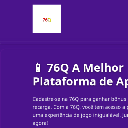
📱 76Q A Melhor
Plataforma de A
Cadastre-se na 76Q para ganhar bônus 
recarga. Com a 76Q, você tem acesso a 
uma experiência de jogo inigualável. J
agora!